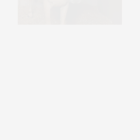
ロンくんにっき ６月２５日
お知らせ
最初
前
1
2
3
4
5
6
7
...
次
最後