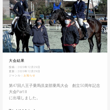
大会結果
投稿：2020年12月29日
更新：2020年12月29日
ジャンル：
お知らせ
第47回八王子乗馬倶楽部乗馬大会 創立50周年記念
大会PartⅡ
に出場しました。