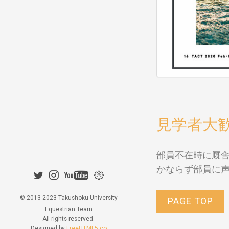
見学者大
部員不在時に厩
かならず部員に
© 2013-2023 Takushoku University
PAGE TOP
Equestrian Team
All rights reserved.
Designed by
FreeHTML5.co