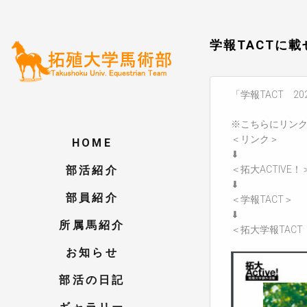
学報TACTに
「学報TACT 
※こちらにリン
＜リンク＞
HOME
⬇
部活紹介
＜拓大ACTIVE！
⬇
部員紹介
＜学報TACT＞
⬇
所属馬紹介
＜拓大学報TACT（
お知らせ
部活の日記