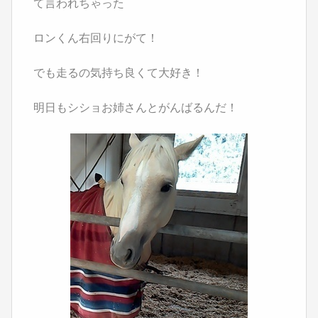
て言われちゃった
ロンくん右回りにがて！
でも走るの気持ち良くて大好き！
明日もシショお姉さんとがんばるんだ！