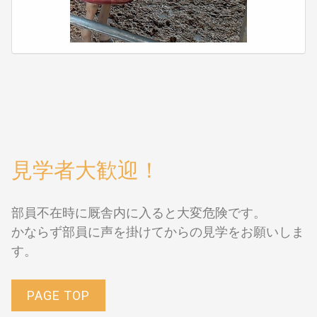
見学者大歓迎！
部員不在時に厩舎内に入ると大変危険です。
かならず部員に声を掛けてからの見学をお願いしま
す。
PAGE TOP