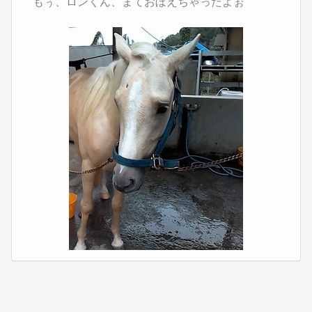
もぅ、ロンくん、まておぼえちゃったよぉ