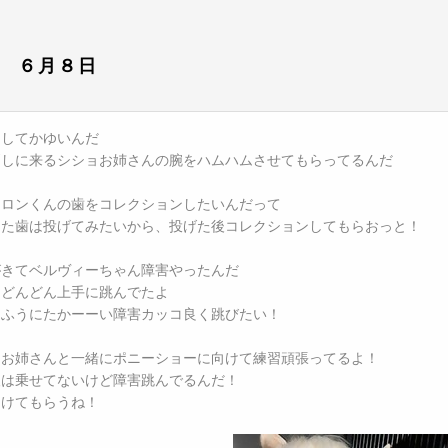
 ６月８日
ラしてかゆいんだ
消しに来るシショお姉さんの腕をハムハムさせてもらってるんだ
はロンくんの歯をコレクションしたいんだって
けた歯は投げてみたいから、投げた後コレクションしてもらおっと！
がきてベルヴィーちゃん障害やったんだ
てどんどん上手に跳んでたよ
なふうにたかーーい障害カッコ良く跳びたい！
ョお姉さんと一緒にポニーショーに向けて練習頑張ってるよ！
人は乗せてないけど障害跳んでるんだ！
つけてもらうね！