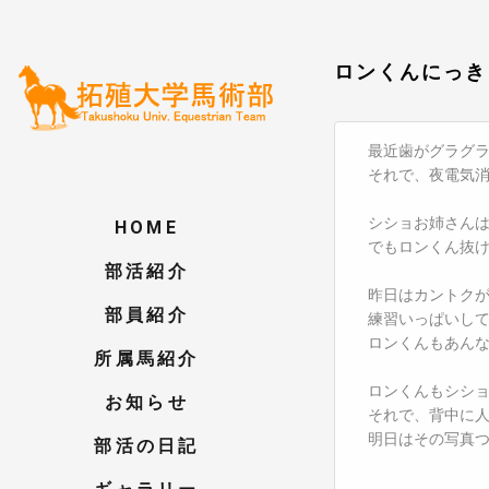
ロンくんにっき
最近歯がグラグ
それで、夜電気
シショお姉さん
HOME
でもロンくん抜
部活紹介
昨日はカントク
部員紹介
練習いっぱいし
ロンくんもあん
所属馬紹介
ロンくんもシシ
お知らせ
それで、背中に
明日はその写真
部活の日記