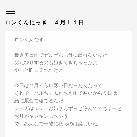
ロンくんにっき ４月１１日
ロンくんです
最近毎日雨でぜんぜんお外に出れないんだ
のんびりするのも飽きてきちゃったよ
やっと昨日走れたけど...
今日は２月くらい寒い日だったんだって！
それで、ハルちゃんたちも雨で寒いから今日は一
緒に厩舎で寝てるんだ
ティガはシショお姉さんずっと呼んでてちょっと
お耳がキンキンしちゃう
でもみんなで一緒に寝るのは楽しいね！！